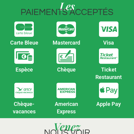
Les
PAIEMENTS ACCEPTÉS
Carte Bleue
Mastercard
Visa
Espèce
Chèque
Ticket
Restaurant
Chèque-
American
Apple Pay
vacances
Express
Venez
NOUS VOIR