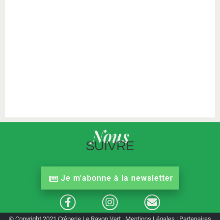
Nous
SUIVRE
Je m'abonne à la newsletter
© Copyright 2021 Crêperie Le Rayon Vert
|
Mentions Légales
|
Partenaires