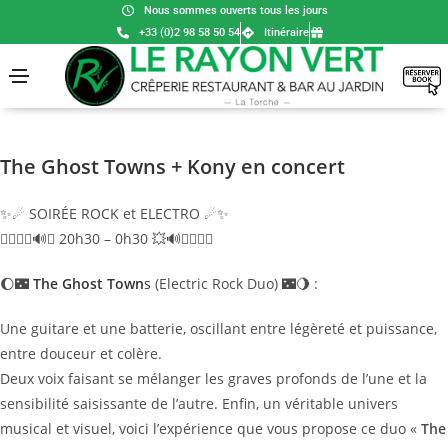
Nous sommes ouverts tous les jours
+33 (0)2 98 58 50 54
Itinéraire
The Ghost Towns + Kony en concert
✨☄ SOIRÉE ROCK et ELECTRO ☄✨
🏄‍♂🏄‍♀🔊💥 20h30 – 0h30 💥🔊🏄‍♀🏄‍♂
🌔🌃
The Ghost Town
s
(Electric Rock Duo) 🌃🌖 :
Une guitare et une batterie, oscillant entre légèreté et puissance,
entre douceur et colère.
Deux voix faisant se mélanger les graves profonds de l’une et la
sensibilité saisissante de l’autre. Enfin, un véritable univers
musical et visuel, voici l’expérience que vous propose ce duo «
The