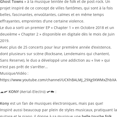
Ghost Towns
» à la musique teintée de folk et de post-rock. Un
projet inspiré de ce concept de villes fantômes, qui sont à la fois
belles, fascinantes, envoûtantes, calmes et en même temps
effrayantes, empreintes d’une certaine violence.
Le duo a sorti un premier EP « Chapter 1 » en Octobre 2018 et un
deuxième « Chapter 2 » disponible en digitale dès le mois de Juin
2019.
Avec plus de 25 concerts pour leur première année d’existence,
dont plusieurs sur scène (Rocksane, Lendemains qui chantent,
Sans Reserve), le duo a développé une addiction au « live » qui
n’est pas prêt de s’arrêter…
Musique/Vidéo :
https://www.youtube.com/channel/UCKhBALMJ_29Xg9XWMxZhbXA
☁🛩
KONY
(Aerial-Electro) 🛩☁ :
Kony
est un fan de musiques électroniques, mais pas que!
Inspiré aussi beaucoup par plein de styles musicaux, pratiquant la
guitare et le piano, il donne à sa musique une
belle touche folk