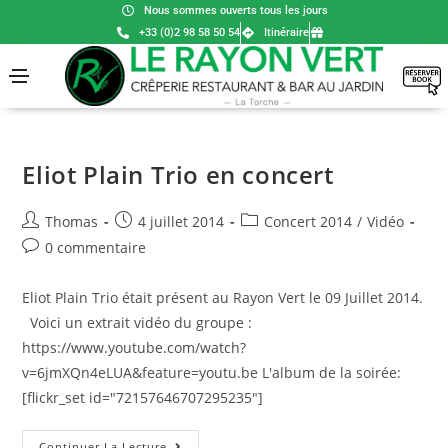
Nous sommes ouverts tous les jours
+33 (0)2 98 58 50 54
Itinéraire
Eliot Plain Trio en concert
Thomas
4 juillet 2014
Concert 2014
/
Vidéo
0 commentaire
Eliot Plain Trio était présent au Rayon Vert le 09 Juillet 2014.
Voici un extrait vidéo du groupe :
https://www.youtube.com/watch?
v=6jmXQn4eLUA&feature=youtu.be L'album de la soirée:
[flickr_set id="72157646707295235"]
Continuer La Lecture