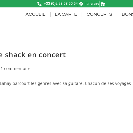
+33 (0)2 98 58 50 54
Itinéraire
ACCUEIL
LA CARTE
CONCERTS
BON
e shack en concert
1 commentaire
 Lahay parcourt les genres avec sa guitare. Chacun de ses voyages